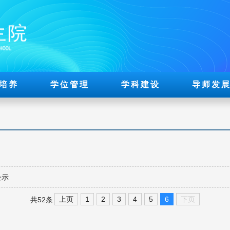
培养
学位管理
学科建设
导师发
公示
上页
1
2
3
4
5
6
下页
共52条