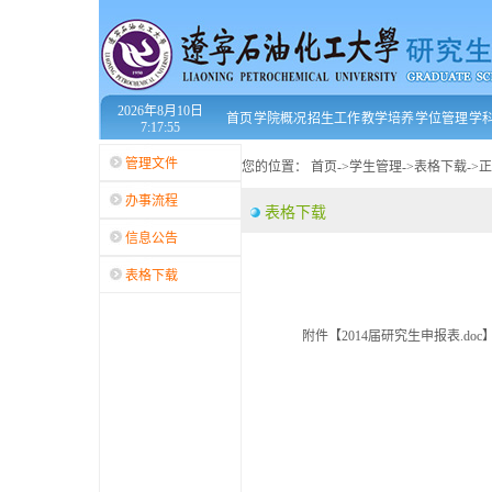
2026年8月10日
首页
学院概况
招生工作
教学培养
学位管理
学
7:17:55
管理文件
您的位置：
首页
->
学生管理
->
表格下载
->
正
办事流程
表格下载
信息公告
表格下载
附件【
2014届研究生申报表.doc