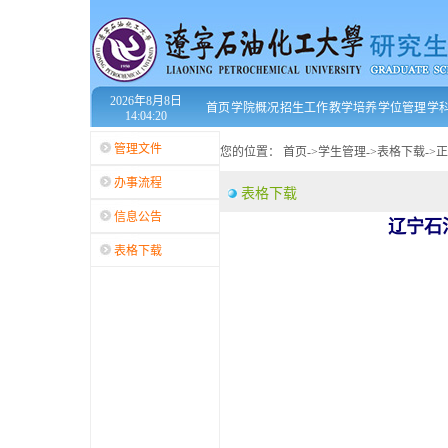
2026年8月8日
首页
学院概况
招生工作
教学培养
学位管理
学
14:04:20
管理文件
您的位置：
首页
->
学生管理
->
表格下载
->
正
办事流程
表格下载
信息公告
辽宁石
表格下载