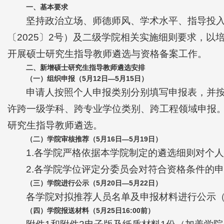
一、
基本要求
坚持政治立场、师德师风、学术水平、指导投
〔2025〕2号）及二级学院相关实施细则要求，
开展硕士研究生指导教师遴选与资格备案工作。
二、
新增
硕士研究生指导教师
遴选
安排
（
一
）
组织申报
（
5
月
12
日
—
5
月
15
日）
申请人按照个人申报类别分别填写申报表，并
许跨一级学科、跨专业学位类别、跨工程领域申报
研究生指导教师遴选。
（
二
）学院审核推荐（
5
月
16
日
—
5
月
19
日）
1.各学院严格依据本学院制定的遴选细则对个
2.各学院学位评定分委员会对符合资格条件的
（
三
）
学院进行公示（5月20日—5月22日）
各学院对拟推荐人员名单及申报材料进行公示（
（
四
）学院报送材料（
5
月
25
日16:00前）