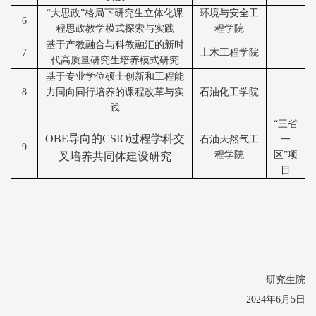
“大思政”格局下研究生立体化课
环境与安全工
6
程思政教学模式探索与实践
程学院
基于产教融合与科教融汇的新时
7
土木工程学院
代高质量研究生培养模式研究
基于专业学位硕士创新和工程能
8
力同向同行培养的课程改革与实
石油化工学院
践
“三省
OBE导向的CSIO过程学科交
石油天然气工
一
9
程学院
区”项
叉培养共同体建设研究
目
研究生院
202
4
年
6
月
5
日