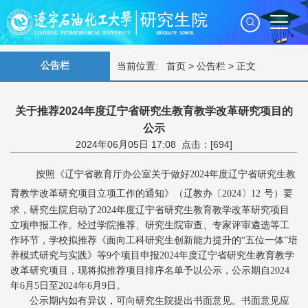
公告栏
当前位置:
首页
>
公告栏
> 正文
关于推荐2024年度辽宁省研究生教育教学改革研究项目的
公示
2024年06月05日 17:08 点击：[
694
]
按照《辽宁省教育厅办公室关于做好
202
4
年度辽宁省研究生教
育教学改革研究项目立项工作的通知》（辽教办〔
202
4
〕
12
号）要
求，研究生院启动了
2024年度
辽宁省研究生
教育
教学改革研究项目
立项申报工作。经过学院推荐、研究生院审查、专家评审遴选等工
作环节，学校拟
推荐
《面向工科研究生创新能力提升的
“五位一体”培
养模式研究与实践》等
9
个项目
申报
202
4
年度辽宁省研究生
教育
教学
改革研究项目，现将拟
推荐项目排序
名单予以公示，公示期自
202
4
年
6
月
5
日至
202
4
年
6
月
9
日。
公示期内如有异议，可向研究生院提出书面意见。书面意见应