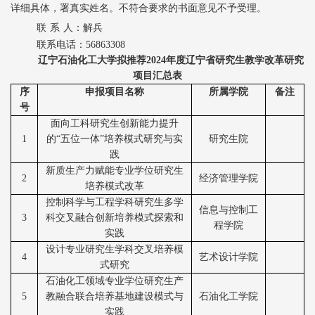
详细具体，署真实姓名。不符合要求的书面意见不予受理。
联
系
人：解兵
联系电话：
56863308
辽宁石油化工大学
拟推荐
202
4
年
度辽宁省研究生教学改革研究
项目
汇总表
序
申报
项目
名称
所属学院
备注
号
面向工科研究生创新能力提升
1
的
“五位一体”培养模式研究与实
研究生院
践
新质生产力赋能专业学位研究生
2
经济管理学院
培养模式改革
控制科学与工程学科研究生多学
信息与控制工
3
科交叉融合创新培养模式探索和
程学院
实践
设计专业研究生学科交叉培养模
4
艺术设计学院
式研究
石油化工领域专业学位研究生产
5
教融合联合培养基地建设模式与
石油化工学院
实践